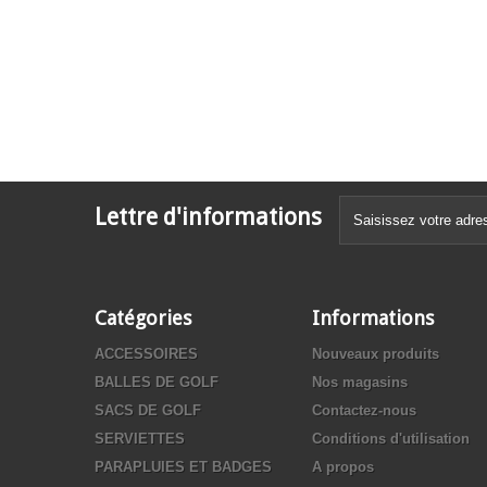
Lettre d'informations
Catégories
Informations
ACCESSOIRES
Nouveaux produits
BALLES DE GOLF
Nos magasins
SACS DE GOLF
Contactez-nous
SERVIETTES
Conditions d'utilisation
PARAPLUIES ET BADGES
A propos