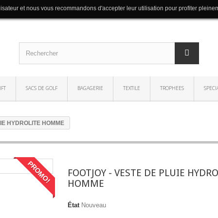
lisateur et nous vous recommandons d'accepter leur utilisation pour profiter pleine
IFT
SACS DE GOLF
BAGAGERIE
TEXTILE
TROPHEES
SPECI
UIE HYDROLITE HOMME
PROMO!
FOOTJOY - VESTE DE PLUIE HYDRO
HOMME
État
Nouveau